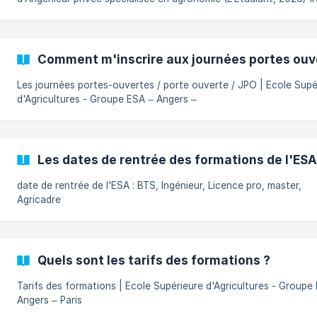
École d’Ingénieur agro privée (DAUR, 2026) 78% de taux de
satisfaction (Label Speak & Act, 2026) 👉 Pourquoi l'ESA ? 👉 Nos
partenaires et labels
Comment m'inscrire aux journées portes ouv
Les journées portes-ouvertes / porte ouverte / JPO | Ecole Supé
d'Agricultures - Groupe ESA – Angers –
Les dates de rentrée des formations de l'ESA
date de rentrée de l'ESA : BTS, Ingénieur, Licence pro, master,
Agricadre
Quels sont les tarifs des formations ?
Tarifs des formations | Ecole Supérieure d'Agricultures - Groupe
Angers – Paris