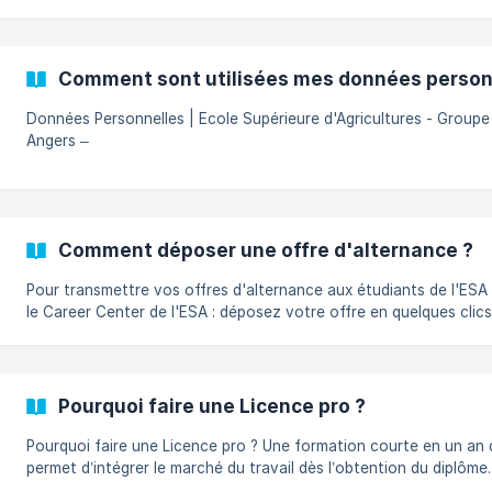
m'inscrire aux journées portes ouvertes ? Pendant les journées Vis ma
vie, qui sont une immersion dans les promos d'Ingénieurs, Bachel
BTS. [Pourquoi venir aux j
Comment sont utilisées mes données person
Données Personnelles | Ecole Supérieure d'Agricultures - Groupe
Angers –
Comment déposer une offre d'alternance ?
Pour transmettre vos offres d'alternance aux étudiants de l'ESA : V
le Career Center de l'ESA : déposez votre offre en quelques clics.
sera rapidement modérée puis rendue visible auprès de tous nos
apprenants. S'il s'agit de votre premier dépôt, il vous suffira de 
un « espace recruteur ». Via le [Formulaire de contact Entreprise
(https://www.groupe-esa.com/contactez-nous/vous-etes-une-
Pourquoi faire une Licence pro ?
entreprise-c
Pourquoi faire une Licence pro ? Une formation courte en un an qui
permet d’intégrer le marché du travail dès l’obtention du diplôme.
Développement de compétences opérationnelles : gestion de pro