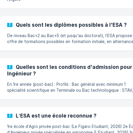
Quels sont les diplômes possibles à l'ESA ?
De niveau Bac+2 au Bac+5 (et jusqu'au doctorat), l’ESA propose
offre de formations possibles en formation initiale, en alternanc
distance. Niveau Bac+2 BTS : ACS’AGRI (Analyse et stratégie de
l'entreprise agricole), Agronomie et cultures durables, Aménage
paysager, Métiers de l’élevage, Métiers du végétal, Technico-
commercial. Niveau Bac+3 Formations en 1 an (après un Bac+2) pour se
Quelles sont les conditions d'admission pour
spécialiser avec la possibilité de réaliser de l'alternance. **Bachelor
Ingénieur ?
Agroécol
En 1re année (post-bac) : Profils : Bac général avec minimum 1
spécialité scientifique en Terminale ou Bac technologique : STAV
STI2D ou ST2S. Procédure : Inscription sur Parcoursup (mi-janvier
mars) pour les lycéens. Sélection sur dossier et entretien (avril-mai)
2e et 3e et 4e année (admission intermédiaire) : Profils : en fonction de
l'année d'admission, rendez-vous sur la page [Ingénieur]
L’ESA est une école reconnue ?
(https://www.groupe-esa.com/formatio
1re école d’Agro privée post-bac (Le Figaro Etudiant, 2026) 2e É
d’Angénieur privée spécialisée en agronomie (L’Etudiant, 2026) 1r