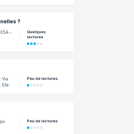
or et
nelles ?
Quelques
 ESA –
lectures
Peu de lectures
ia
 Elle
créer
]
Peu de lectures
jet,