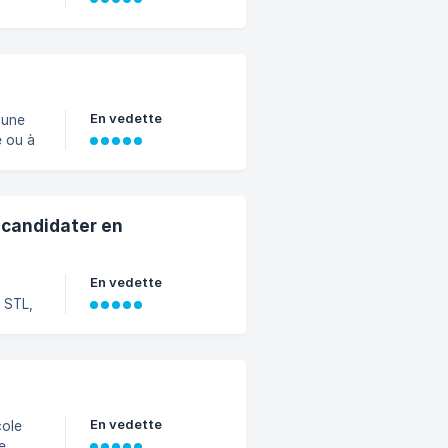
En vedette
 une
e ou à
ment
 candidater en
En vedette
, STL,
 à mi-
. En
En vedette
cole
e