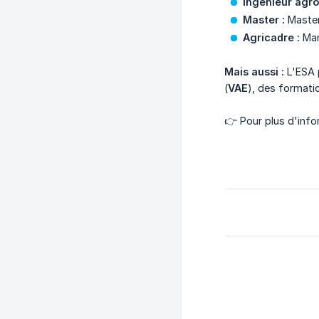
Ingénieur agr
Master :
Master
Agricadre :
Man
Mais aussi :
L'ESA 
(
VAE
), des formati
👉 Pour plus d'inf