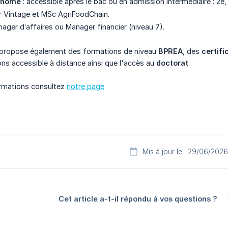
onome
: accessible après le bac ou en admission intermédiaire : 2e
 Vintage et MSc AgriFoodChain.
ager d’affaires ou Manager financier (niveau 7).
propose également des formations de niveau
BPREA
, des
certifi
ons accessible à distance ainsi que l'accès au
doctorat
.
ormations consultez
notre page
Mis à jour le : 29/06/2026
Cet article a-t-il répondu à vos questions ?