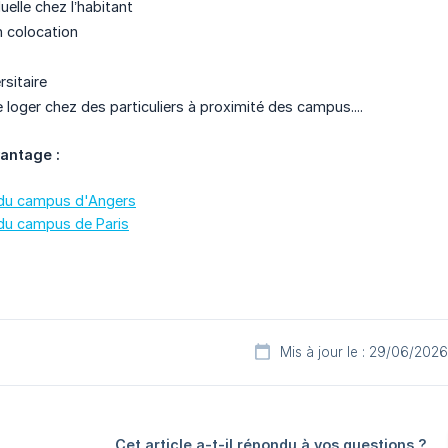
uelle chez l’habitant
 colocation
s
rsitaire
e loger chez des particuliers à proximité des campus....
vantage :
 du campus d'Angers
 du campus de Paris
Mis à jour le : 29/06/2026
Cet article a-t-il répondu à vos questions ?