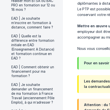
réaliser mon BTSA ou BAC
diplômantes à dista
PRO en formation sur 12 ou
Le PTP est possible
18 mois ?
conservant votre ré
EAD | Je souhaite
m’inscrire en formation à
Mettre en œuvre un
distance, comment faire ?
employeur doit être
EAD | Quelle est la
accompagner au mi
différence entre formation
initiale en EAD
Nous vous conseillo
(Enseignement A Distance)
et formation continue en
EAD ?
Pour en savoir
EAD | Comment obtenir un
financement pour ma
formation ?
Les demandes d
EAD | Je souhaite
la contractual
demander un financement
de ma formation à France
Travail (anciennement Pôle
Emploi), à qui m’adresser ?
Attention : du